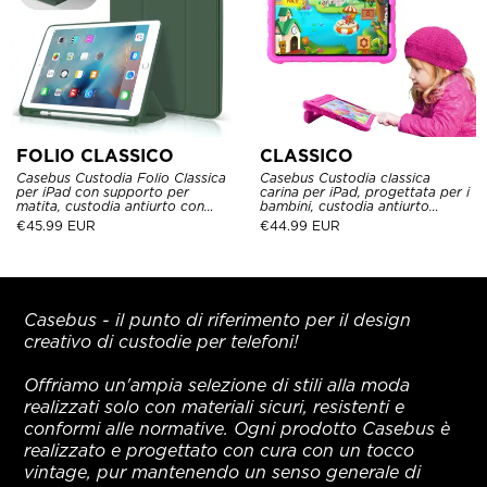
FOLIO CLASSICO
CLASSICO
Casebus Custodia Folio Classica
Casebus Custodia classica
per iPad con supporto per
carina per iPad, progettata per i
matita, custodia antiurto con
bambini, custodia antiurto
supporto posteriore in silicone
convertibile con maniglia e
€
45.99 EUR
€
44.99 EUR
morbido per dormire e
supporto per la custodia
svegliarsi automaticamente
leggera
Casebus - il punto di riferimento per il design
creativo di custodie per telefoni!
Offriamo un'ampia selezione di stili alla moda
realizzati solo con materiali sicuri, resistenti e
conformi alle normative. Ogni prodotto Casebus è
realizzato e progettato con cura con un tocco
vintage, pur mantenendo un senso generale di