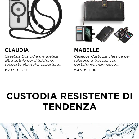
CLAUDIA
MABELLE
Casebus Custodia magnetica
Casebus Custodia classica per
ultra sottile per il telefono,
telefono a tracolla con
supporto Magsafe, copertura
portafoglio magnetico
protettiva antiurto resistente,
staccabile, alta capacità con
€
29.99 EUR
€
45.99 EUR
con cinturino regolabile per il
cinturino
corpo
CUSTODIA RESISTENTE DI
TENDENZA