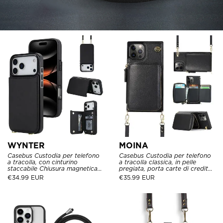
WYNTER
MOINA
Casebus Custodia per telefono
Casebus Custodia per telefono
a tracolla, con cinturino
a tracolla classica, in pelle
staccabile Chiusura magnetica
pregiata, porta carte di credito,
Porta carte di credito in pelle
borsa con tasca a cerniera,
€
34.99 EUR
€
35.99 EUR
Kickstand Copertura antiurto
custodia antiurto con supporto
a calci