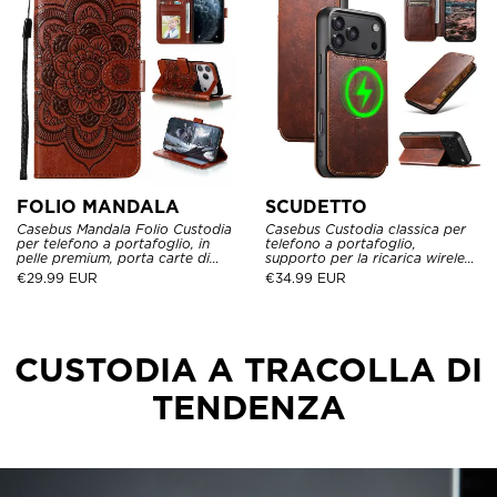
FOLIO MANDALA
SCUDETTO
Casebus Mandala Folio Custodia
Casebus Custodia classica per
per telefono a portafoglio, in
telefono a portafoglio,
pelle premium, porta carte di
supporto per la ricarica wireless
credito, custodia antiurto flip
MagSafe, flip magnetico, pelle
€
29.99 EUR
€
34.99 EUR
kickstand
premium
CUSTODIA A TRACOLLA DI
TENDENZA