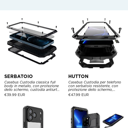
SERBATOIO
HUTTON
Casebus Custodia classica full
Casebus Custodia per telefono
body in metallo, con protezione
con serbatoio resistente, con
dello schermo, custodia antiurto
protezione dello schermo,
Defender Heavy Duty
custodia robusta in metallo con
€
39.99 EUR
€
47.99 EUR
supporto per il calcio, robusta
custodia per tutto il corpo