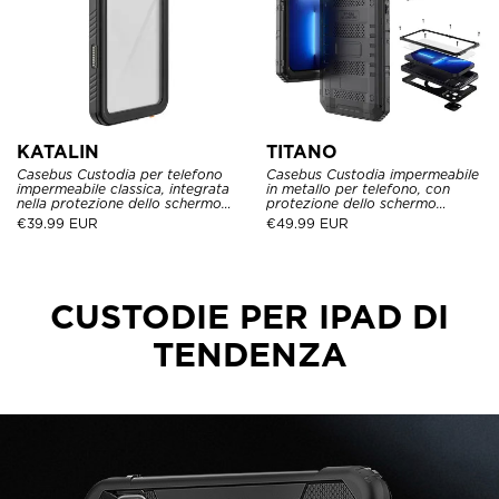
KATALIN
TITANO
Casebus Custodia per telefono
Casebus Custodia impermeabile
impermeabile classica, integrata
in metallo per telefono, con
nella protezione dello schermo
protezione dello schermo
antipolvere antiurto corpo
incorporata, cover protettiva
€
39.99 EUR
€
49.99 EUR
pieno protezione robusta
integrale antiurto per uso
paraurti sigillato
intensivo di Defender
CUSTODIE PER IPAD DI
TENDENZA