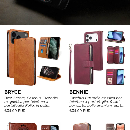
BRYCE
BENNIE
Best Sellers, Casebus Custodia
Casebus Custodia classica per
magnetica per telefono a
telefono a portafoglio, 9 slot
portafoglio Folio, in pelle
per carte, pelle premium, porta
premium, porta carte di credito,
carte di credito, custodia
€
34.99 EUR
€
34.99 EUR
chiusura magnetica, custodia
antiurto
antiurto Flip Kickstand