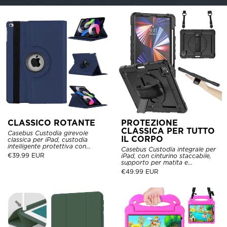
CLASSICO ROTANTE
PROTEZIONE
CLASSICA PER TUTTO
Casebus Custodia girevole
IL CORPO
classica per iPad, custodia
intelligente protettiva con
Casebus Custodia integrale per
supporto in pelle flip a 360°,
€
39.99 EUR
iPad, con cinturino staccabile,
con funzione di sonno/veglia.
supporto per matita e
protezione dello schermo
€
49.99 EUR
integrata 360 cinturino girevole
per mano e supporto a prova di
cadute