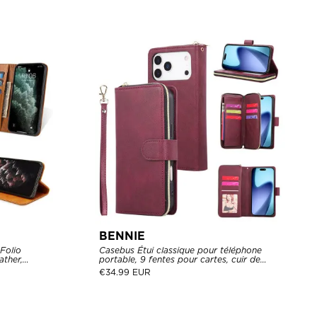
BENNIE
Folio
Casebus Étui classique pour téléphone
ather,
portable, 9 fentes pour cartes, cuir de
osure, Flip
première qualité, porte-cartes de crédit,
€
34.99 EUR
étui anti-chocs