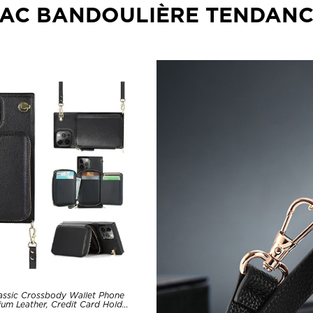
AC BANDOULIÈRE TENDAN
assic Crossbody Wallet Phone
um Leather, Credit Card Holder,