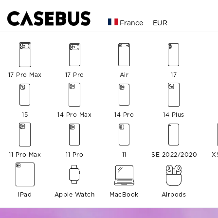
France
EUR
17 Pro Max
17 Pro
Air
17
15
14 Pro Max
14 Pro
14 Plus
11 Pro Max
11 Pro
11
SE 2022/2020
X
iPad
Apple Watch
MacBook
Airpods