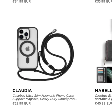
magnétique, porte-cartes de crédit, étui en
Zipper Poc
€
34.99 EUR
€
35.99 EU
cuir à roulettes, résistant aux chocs
Shockproof
CLAUDIA
MABELL
Casebus Ultra Slim Magnetic Phone Case,
Casebus Étu
Support Magsafe, Heavy Duty Shockproof
portable à 
Protective Cover, with Adjustable
détachable,
€
29.99 EUR
€
45.99 EU
Crossbody Strap