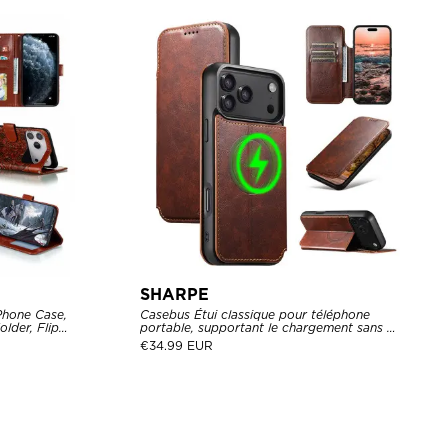
SHARPE
Phone Case,
Casebus Étui classique pour téléphone
lder, Flip
portable, supportant le chargement sans fil
MagSafe, rabat magnétique, cuir de
€
34.99 EUR
première qualité