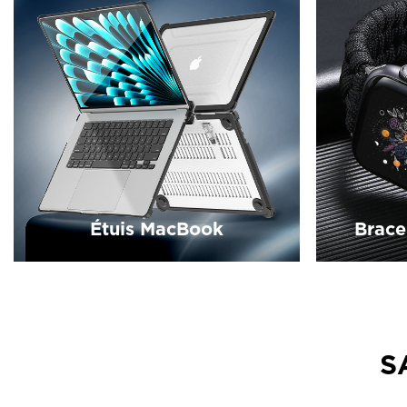
Étuis MacBook
Brace
S